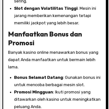
sering.
Slot dengan Volatilitas Tinggi
: Mesin ini
jarang memberikan kemenangan tetapi
memiliki jackpot yang lebih besar.
Manfaatkan Bonus dan
Promosi
Banyak kasino online menawarkan bonus yang
dapat Anda manfaatkan untuk bermain lebih
lama.
Bonus Selamat Datang
: Gunakan bonus ini
untuk mencoba berbagai mesin slot.
Promosi Mingguan
: Ikuti promosi yang
ditawarkan oleh kasino untuk meningkatkan
peluang Anda.