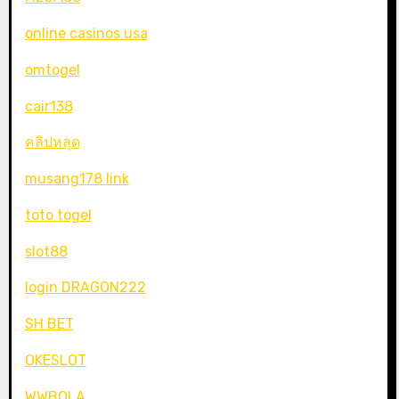
online casinos usa
omtogel
cair138
คลิปหลุด
musang178 link
toto togel
slot88
login DRAGON222
SH BET
OKESLOT
WWBOLA