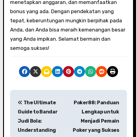
menetapkan anggaran, dan memanfaatkan
bonus yang ada. Dengan pendekatan yang
tepat, keberuntungan mungkin berpihak pada
Anda, dan Anda bisa meraih kemenangan besar
yang Anda impikan. Selamat bermain dan
semoga sukses!
P
The Ultimate
Poker88: Panduan
o
Guide to Bandar
Lengkap untuk
s
Judi Bola:
Menjadi Pemain
Understanding
Poker yang Sukses
t