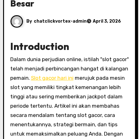
Besar
By
chatclickvortex-admin
April 3, 2026
Introduction
Dalam dunia perjudian online, istilah "slot gacor"
telah menjadi perbincangan hangat di kalangan
pemain.
Slot gacor hari ini
merujuk pada mesin
slot yang memiliki tingkat kemenangan lebih
tinggi atau sering memberikan jackpot dalam
periode tertentu. Artikel ini akan membahas
secara mendalam tentang slot gacor, cara
menentukannya, strategi bermain, dan tips
untuk memaksimalkan peluang Anda. Dengan