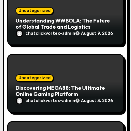
Uncategorized
Understanding WWBOLA: The Future
of Global Trade and Logistics
chatclickvortex-admin
August 9, 2026
Uncategorized
Discovering MEGA88: The Ultimate
Online Gaming Platform
chatclickvortex-admin
August 3, 2026