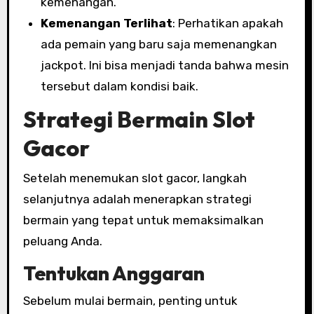
kemenangan.
Kemenangan Terlihat
: Perhatikan apakah
ada pemain yang baru saja memenangkan
jackpot. Ini bisa menjadi tanda bahwa mesin
tersebut dalam kondisi baik.
Strategi Bermain Slot
Gacor
Setelah menemukan slot gacor, langkah
selanjutnya adalah menerapkan strategi
bermain yang tepat untuk memaksimalkan
peluang Anda.
Tentukan Anggaran
Sebelum mulai bermain, penting untuk