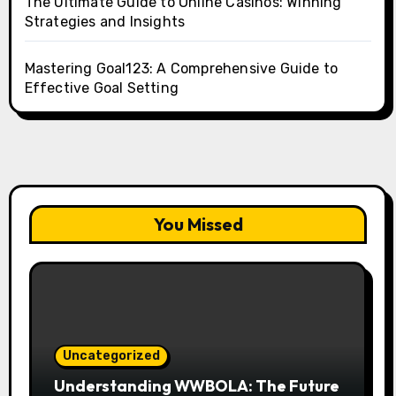
The Ultimate Guide to Online Casinos: Winning
Strategies and Insights
Mastering Goal123: A Comprehensive Guide to
Effective Goal Setting
You Missed
Uncategorized
Understanding WWBOLA: The Future