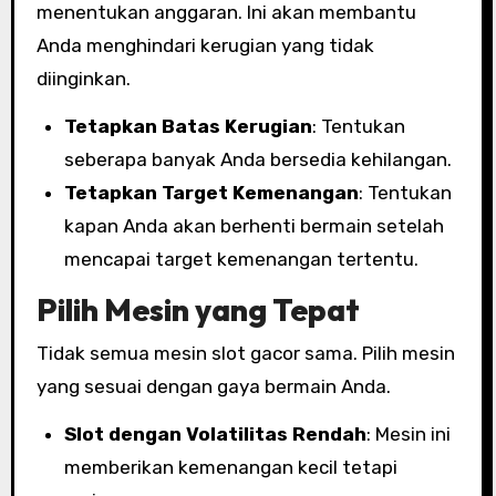
menentukan anggaran. Ini akan membantu
Anda menghindari kerugian yang tidak
diinginkan.
Tetapkan Batas Kerugian
: Tentukan
seberapa banyak Anda bersedia kehilangan.
Tetapkan Target Kemenangan
: Tentukan
kapan Anda akan berhenti bermain setelah
mencapai target kemenangan tertentu.
Pilih Mesin yang Tepat
Tidak semua mesin slot gacor sama. Pilih mesin
yang sesuai dengan gaya bermain Anda.
Slot dengan Volatilitas Rendah
: Mesin ini
memberikan kemenangan kecil tetapi