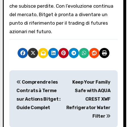
che subisce perdite. Con l’evoluzione continua
del mercato, Bitget è pronta a diventare un
punto di riferimento per il trading di futures
azionari nel futuro.
P
Comprendre les
Keep Your Family
o
Contrats à Terme
Safe with AQUA
s
sur Actions Bitget :
CREST XWF
Guide Complet
Refrigerator Water
t
Filter
n