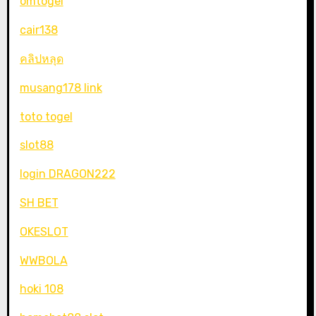
omtogel
cair138
คลิปหลุด
musang178 link
toto togel
slot88
login DRAGON222
SH BET
OKESLOT
WWBOLA
hoki 108