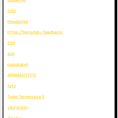
sbobet88
toto
Newbet4d
https://bongdalu.feedback/
Slot
slot
padukabet
AMANAHTOTO
toto
Togel Terpercaya 5
vikingtoto